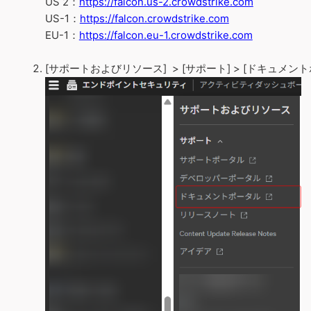
US 2：
https://falcon.us-2.crowdstrike.com
US-1：
https://falcon.crowdstrike.com
EU-1：
https://falcon.eu-1.crowdstrike.com
[サポートおよびリソース] > [サポート] > [ドキュメン